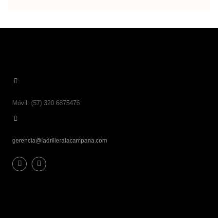
Móvil: (57) 320 6875476
gerencia@ladrilleralacampana.com